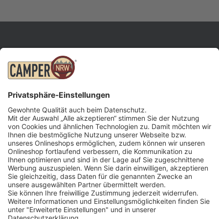
INFORMATIONEN
Kontakt
Öffnungszeiten
Impressum
Datenschutz
Downloads
© 2026 Camper NRW
CAMPER NRW
MARKEN
Fragen und Antworten
Etrusco
Fahrzeugportal
Laika
Wohnmobil Werkstatt
Niesmann+Bischoff