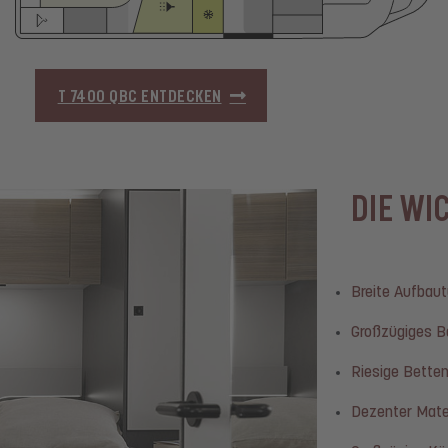
T 7400 QBC ENTDECKEN
DIE WI
Breite Aufbaut
Großzügiges B
Riesige Bette
Dezenter Mate