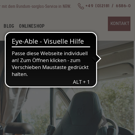
r mit dem Rundum-sorglos-Service in NRW.
+49 (0)2181 / 6586-0
KONTAKT
BLOG
ONLINESHOP
Next