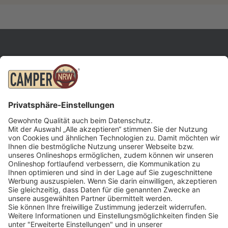
INFORMATIONEN
Kontakt
Öffnungszeiten
Impressum
Datenschutz
Downloads
© 2026 Camper NRW
CAMPER NRW
MARKEN
Fragen und Antworten
Etrusco
Fahrzeugportal
Laika
Wohnmobil Werkstatt
Niesmann+Bischoff