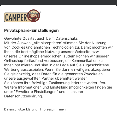
INFORMATIONEN
Kontakt
Öffnungszeiten
Impressum
Datenschutz
Downloads
© 2026 Camper NRW
CAMPER NRW
MARKEN
Fragen und Antworten
Etrusco
Fahrzeugportal
Laika
Wohnmobil Werkstatt
Niesmann+Bischoff
Über uns
Crosscamp
Katalog anfordern