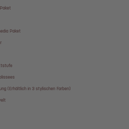
 Paket
media Paket
r
ttstufe
plissees
ung (Erhältlich in 3 stylischen Farben)
elt