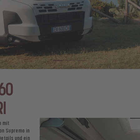
60
I
n mit
ion Supremo in
Details und ein