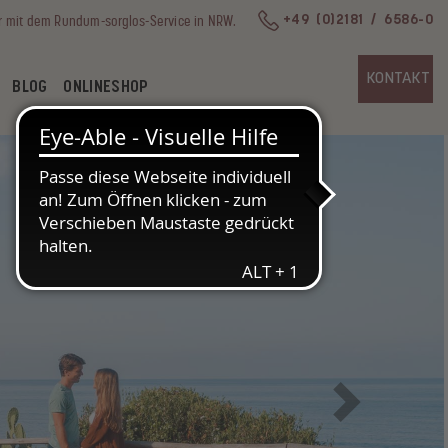
r mit dem Rundum-sorglos-Service in NRW.
+49 (0)2181 / 6586-0
KONTAKT
BLOG
ONLINESHOP
Next