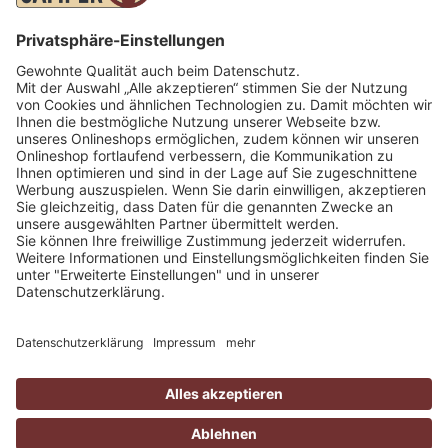
INFORMATIONEN
Kontakt
Öffnungszeiten
Impressum
Datenschutz
Downloads
© 2026 Camper NRW
CAMPER NRW
MARKEN
Fragen und Antworten
Etrusco
Fahrzeugportal
Laika
Wohnmobil Werkstatt
Niesmann+Bischoff
Über uns
Crosscamp
Katalog anfordern
Camper-NRW by
www.das-ist-hartmann.de