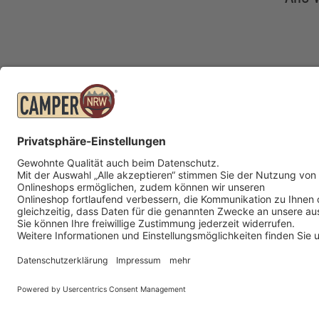
K
I
Öffnungszeiten
D
D
© 2026 Camper NRW