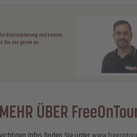
 die Routenplanung und kennen
n Sie uns gerne an.
 MEHR ÜBER FreeOnTou
wichtigen Infos finden Sie unter
www.freeontou