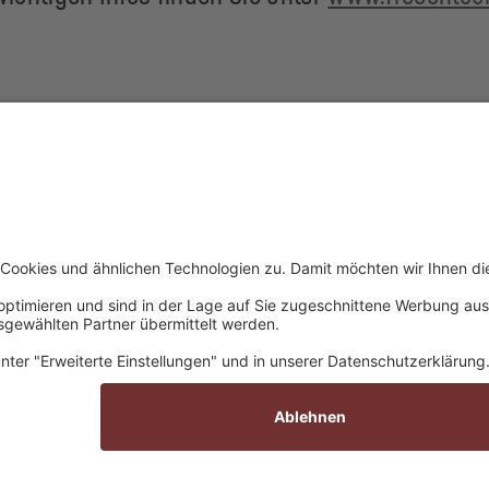
INFORMATIONEN
CAMPER NRW
ontakt
Fragen und Antwo
mpressum
Fahrzeugportal
atenschutz
Wohnmobil Werkst
ownloads
Über uns
Katalog anfordern