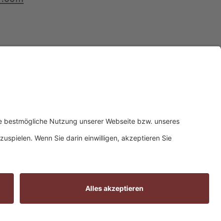
MARKEN
rten
Etrusco
Laika
att
Niesmann+Bischoff
Crosscamp